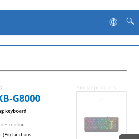
SVEN KB-G9600
Similar products
07
KB-G8000
SVEN KB-G9500
ng keyboard
description:
l (Fn) functions