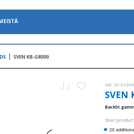
MEISTÄ
DS
SVEN KB-G8000
AN:
SV-0199
SVEN 
Backlit gami
Short product 
20 additiona