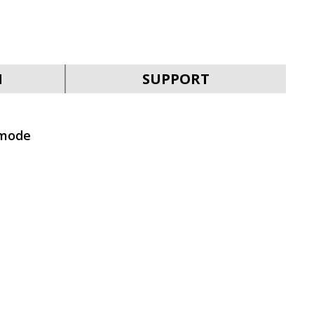
SVEN KB-G9200
N
SUPPORT
 mode
SVEN KB-G9150
SVEN KB-G8900