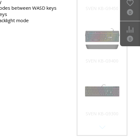
y
modes between WASD keys
SVEN KB-G9450
0
keys
acklight mode
0
SVEN KB-G9400
SVEN KB-G9300