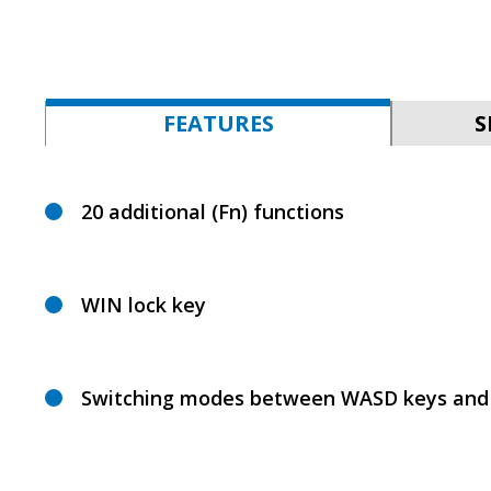
FEATURES
S
20 additional (Fn) functions
WIN lock key
Switching modes between WASD keys and