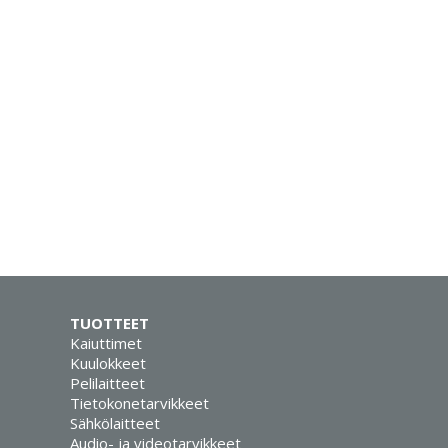
TUOTTEET
Kaiuttimet
Kuulokkeet
Pelilaitteet
Tietokonetarvikkeet
Sähkölaitteet
Audio- ja videotarvikkeet