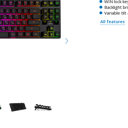
WIN lock ke
Backlight b
Variable tilt
All features