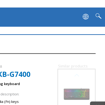
SVEN KB-G9600
Similar products
88
KB-G7400
SVEN KB-G9500
ng keyboard
description:
ia (Fn) keys