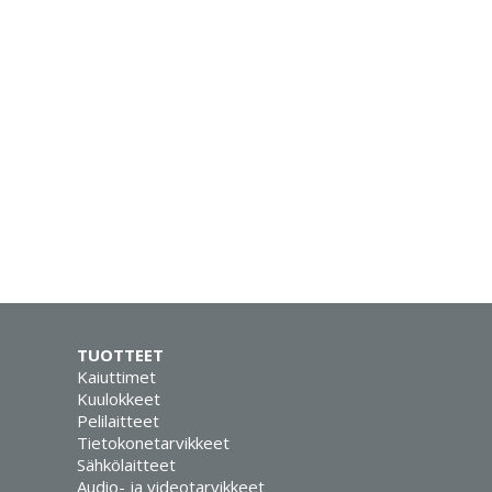
TUOTTEET
Kaiuttimet
Kuulokkeet
Pelilaitteet
Tietokonetarvikkeet
Sähkölaitteet
Audio- ja videotarvikkeet