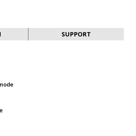
SVEN KB-G9200
N
SUPPORT
SVEN KB-G9150
 mode
e
SVEN KB-G8900