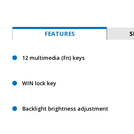
FEATURES
S
12 multimedia (Fn) keys
WIN lock key
Backlight brightness adjustment