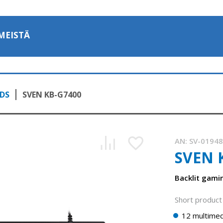
MEISTÄ
DS
SVEN KB-G7400
AN:
SV-0194
SVEN 
Backlit gami
Short product 
12 multimed