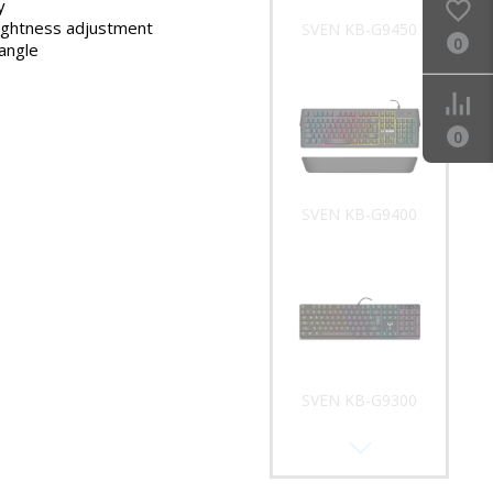
y
rightness adjustment
SVEN KB-G9450
0
 angle
0
SVEN KB-G9400
SVEN KB-G9300