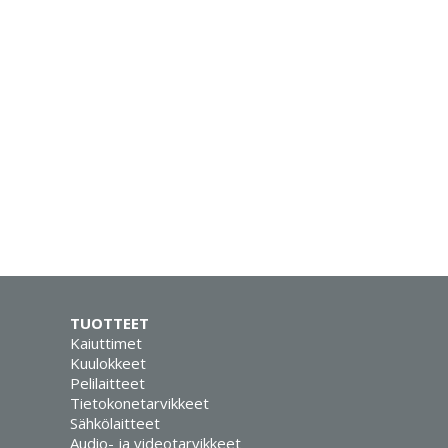
TUOTTEET
Kaiuttimet
Kuulokkeet
Pelilaitteet
Tietokonetarvikkeet
Sähkölaitteet
Audio- ja videotarvikkeet