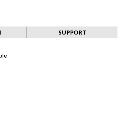
SVEN MK-700
N
SUPPORT
ble
SVEN MK-205
SVEN MK-200