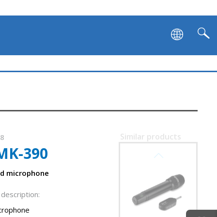
Similar products
78
MK-390
SVEN MK-742
ed microphone
description:
crophone