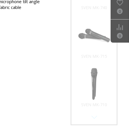
microphone tilt angle
fabric cable
SVEN MK-740
0
0
SVEN MK-715
SVEN MK-710