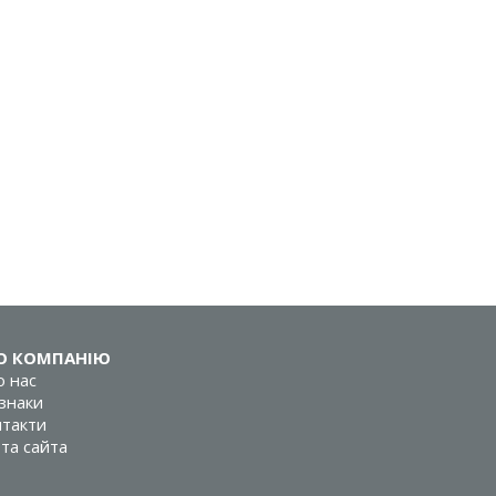
О КОМПАНІЮ
 нас
знаки
такти
та сайта