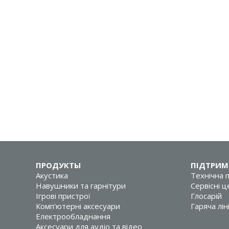
ПРОДУКТЫ
ПІДТРИМ
Акустика
Технічна 
Навушники та гарнітури
Сервісні 
Ігрові пристрої
Глосарій
Комп'ютерні аксесуари
Гаряча лін
Електрообладнання
Аксесуари для аудіо та відео