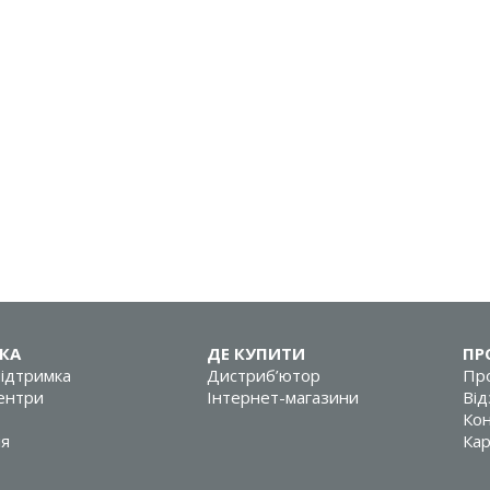
КА
ДЕ КУПИТИ
ПР
підтримка
Дистриб’ютор
Про
центри
Інтернет-магазини
Від
Кон
ія
Кар