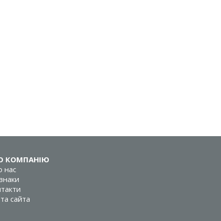
О КОМПАНІЮ
 нас
знаки
такти
та сайта