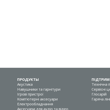
ПРОДУКТЫ
ПІДТРИМ
Акустика
Технічна 
Навушники та гарнітури
Сервісні 
Ігрові пристрої
Глосарій
Комп'ютерні аксесуари
Гаряча лін
Електрообладнання
Аксесуари для аудіо та відео