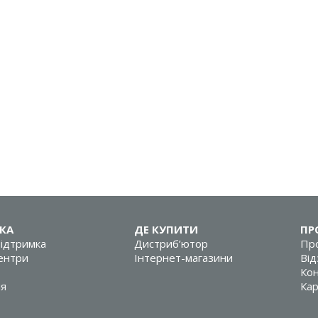
КА
ДЕ КУПИТИ
ПР
підтримка
Дистриб’ютор
Про
центри
Інтернет-магазини
Від
Кон
ія
Кар