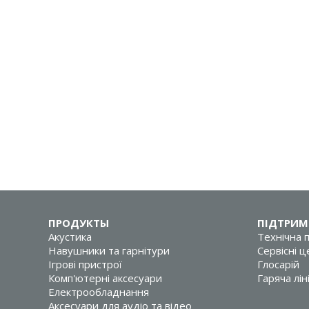
ПРОДУКТЫ
ПІДТРИМ
Акустика
Технічна 
Навушники та гарнітури
Сервісні 
Ігрові пристрої
Глосарій
Комп'ютерні аксесуари
Гаряча лін
Електрообладнання
Аксесуари для аудіо та відео