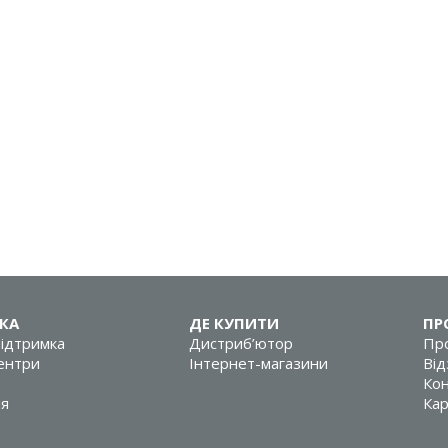
КА
ДЕ КУПИТИ
ПР
підтримка
Дистриб’ютор
Про
центри
Інтернет-магазини
Від
Кон
ія
Кар