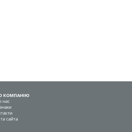
О КОМПАНІЮ
 нас
знаки
такти
та сайта