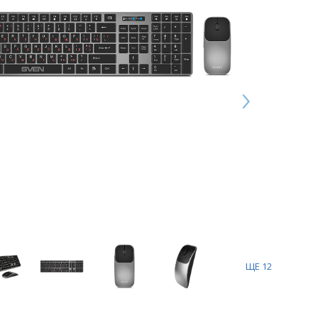
ЩЕ
12