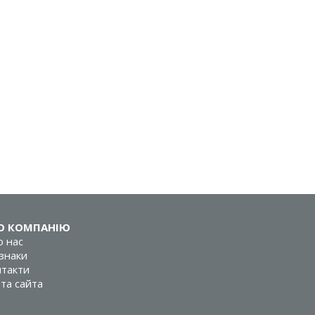
О КОМПАНІЮ
 нас
знаки
такти
та сайта