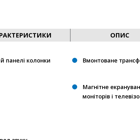
РАКТЕРИСТИКИ
ОПИС
й панелі колонки
Вмонтоване транс
Магнітне екрануван
моніторів і телеві