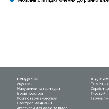
Можливість підключення до різних дже
ПРОДУКТЫ
ПІДТРИМ
Акустика
Технічна 
Навушники та гарнітури
Сервісні 
Ігрові пристрої
Глосарій
Комп'ютерні аксесуари
Гаряча лін
Електрообладнання
Аксесуари для аудіо та відео