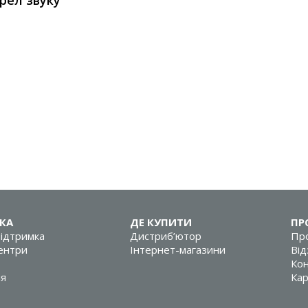
рел звуку
КА
ДЕ КУПИТИ
ПР
підтримка
Дистриб’ютор
Про
центри
Інтернет-магазини
Від
Кон
ія
Кар