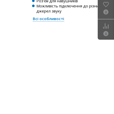
Роз'єм для навушників
Можливість підключення до різних
джерел звуку
0
Всі особливості
0