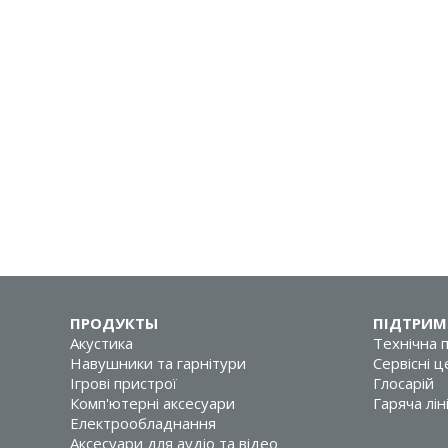
ПРОДУКТЫ
ПІДТРИМ
Акустика
Технічна 
Навушники та гарнітури
Сервісні 
Ігрові пристрої
Глосарій
Комп'ютерні аксесуари
Гаряча лін
Електрообладнання
Аксесуари для аудіо та відео