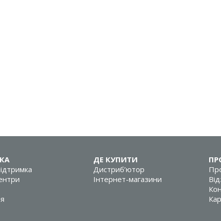
КА
ДЕ КУПИТИ
ПР
підтримка
Дистриб’ютор
Про
центри
Інтернет-магазини
Від
Кон
ія
Кар