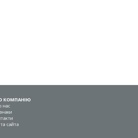
О КОМПАНІЮ
 нас
знаки
такти
та сайта