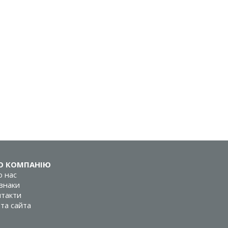
О КОМПАНІЮ
 нас
знаки
такти
та сайта