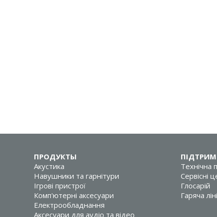
ПРОДУКТЫ
ПІДТРИМ
Акустика
Технічна 
Навушники та гарнітури
Сервісні 
Ігрові пристрої
Глосарій
Комп'ютерні аксесуари
Гаряча лін
Електрообладнання
Аксесуари для аудіо та відео