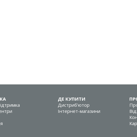
КА
ДЕ КУПИТИ
ПР
підтримка
Дистриб’ютор
Про
центри
Інтернет-магазини
Від
Кон
ія
Кар