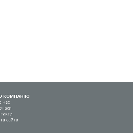
О КОМПАНІЮ
 нас
знаки
такти
та сайта