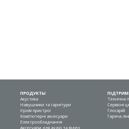
ПРОДУКТЫ
ПІДТРИМ
Акустика
Технічна 
Навушники та гарнітури
Сервісні 
Ігрові пристрої
Глосарій
Комп'ютерні аксесуари
Гаряча лін
Електрообладнання
Аксесуари для аудіо та відео