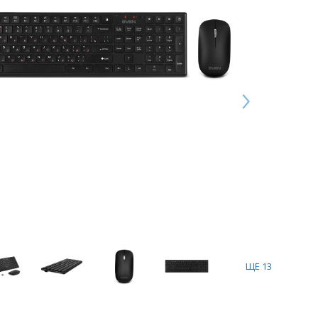
ЩЕ
13