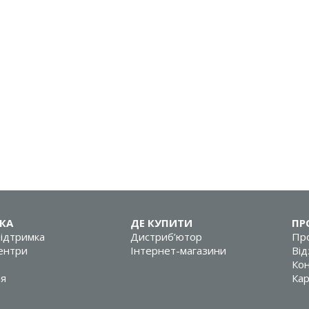
КА
ДЕ КУПИТИ
ПР
підтримка
Дистриб’ютор
Про
центри
Інтернет-магазини
Від
Кон
ія
Кар