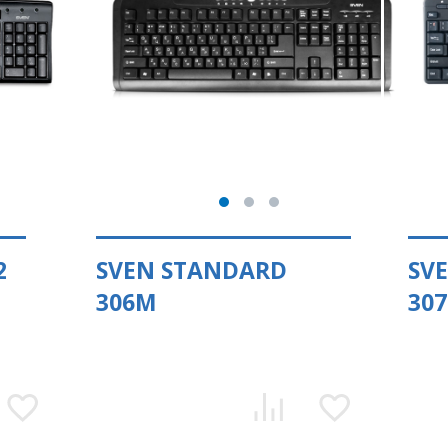
2
SVEN STANDARD
SV
306M
30